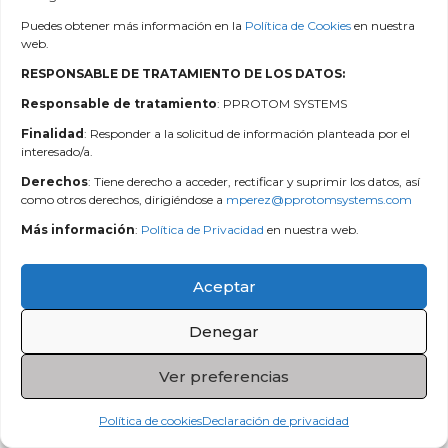
Puedes obtener más información en la
Política de Cookies
en nuestra
web.
RESPONSABLE DE TRATAMIENTO DE LOS DATOS:
Responsable de tratamiento
: PPROTOM SYSTEMS
Política de privacidad
|
Aviso legal
|
Política de cookies
Finalidad
: Responder a la solicitud de información planteada por el
interesado/a.
696 079 110
Derechos
: Tiene derecho a acceder, rectificar y suprimir los datos, así
como otros derechos, dirigiéndose a
mperez@pprotomsystems.com
mperez@pprotomsystems.com
Más información
:
Política de Privacidad
en nuestra web.
Aceptar
Denegar
Ver preferencias
Política de cookies
Declaración de privacidad