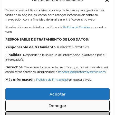
INFORMACIÓN SOBRE
COOKIES
Este sitio web utiliza cookies propias y de terceros para gestionar su
visita en la página, así como para recoger información sobre su
Podrá consultar la información sobre cookies en el
navegación con la finalidad de analizar el tráfico del sitio web.
siguiente enlace:
Política de cookies.
.
Puedes obtener más información en la
Política de Cookies
en nuestra
web.
RESPONSABLE DE TRATAMIENTO DE LOS DATOS:
Última actualización: julio 2024
Responsable de tratamiento
: PPROTOM SYSTEMS
Finalidad
: Responder a la solicitud de información planteada por el
interesado/a.
Derechos
: Tiene derecho a acceder, rectificar y suprimir los datos, así
como otros derechos, dirigiéndose a
mperez@pprotomsystems.com
Aviso Legal
Más información
:
Política de Privacidad
en nuestra web.
Política de privacidad
Aceptar
Política de cookies
Denegar
mperez@pprotomsystems.com