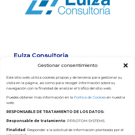
Eulza Consultoría
por
ProtM25..
|
Jun 18, 2024
Gestionar consentimiento
Este sitio web utiliza cookies propias y de terceros para gestionar su
visita en la página, así como para recoger información sobre su
« Entradas Anteriores
navegación con la finalidad de analizar el tráfico del sitio web.
Buscar
Puedes obtener más información en la
Política de Cookies
en nuestra
web.
Recent Posts
RESPONSABLE DE TRATAMIENTO DE LOS DATOS:
Responsable de tratamiento
: PPROTOM SYSTEMS
Finalidad
: Responder a la solicitud de información planteada por el
Recent Comments