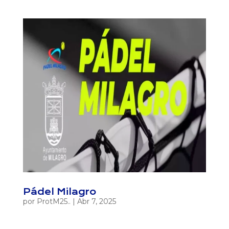
Pádel Milagro
por
ProtM25..
|
Abr 7, 2025